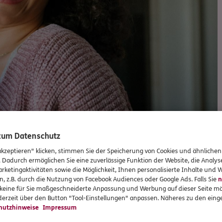
 zum Datenschutz
akzeptieren" klicken, stimmen Sie der Speicherung von Cookies und ähnlichen
. Dadurch ermöglichen Sie eine zuverlässige Funktion der Website, die Analy
rketingaktivitäten sowie die Möglichkeit, Ihnen personalisierte Inhalte und
Versicherungen und Vorsorge
n, z.B. durch die Nutzung von Facebook Audiences oder Google Ads. Falls Sie
n
r keine für Sie maßgeschneiderte Anpassung und Werbung auf dieser Seite mö
erzeit über den Button "Tool-Einstellungen" anpassen. Näheres zu den einge
hutzhinweise
Impressum