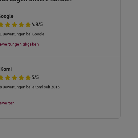
Google
4.9
/
5
1
Bewertungen bei Google
ewertungen abgeben
eKomi
5
/
5
8
Bewertungen bei eKomi seit
2015
ewerten