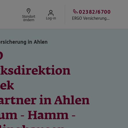
02382/6700
Standort
ERGO Versicherungsbüro Mrosek in Ahlen
Log-in
ändern
rsicherung in Ahlen
O
rksdirektion
ek
artner in Ahlen
um - Hamm -