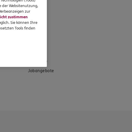
 Technologien (Tools)
se der Websitenutzung,
 Werbeanzeigen zur
icht zustimmen
glich. Sie können Ihre
setzten Tools finden
eressieren
Standorte
Jobangebote