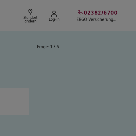
02382/6700
Standort
ERGO Versicherungsbüro Mrosek in Ahlen
Log-in
ändern
Frage:
1
/
6