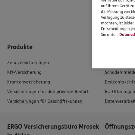
Wenn Sie auf "Alle 
auf Ihrem Gerät zu
die Messung von Ma
Verfügung zu stelle
möchten, ist leide
Entscheidungen jed
Sie unter
Datensc
Produkte
Hilfe & Se
Zahnversicherungen
E-Mail schreib
Kfz-Versicherung
Schaden meld
Krankenversicherung
Erstkontaktin
Versicherungen für den privaten Bedarf
EU-Offenlegun
Versicherungen für Geschäftskunden
Datenverarbei
ERGO Versicherungsbüro Mrosek
Öffnungsz