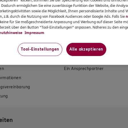
akzeptieren" klicken, stimmen Sie der Speicherung von Cookies und ähnlichen
Tel:
02382/6700
. Dadurch ermöglichen Sie eine zuverlässige Funktion der Website, die Analy
rketingaktivitäten sowie die Möglichkeit, Ihnen personalisierte Inhalte und
n, z.B. durch die Nutzung von Facebook Audiences oder Google Ads. Falls Sie
n
r keine für Sie maßgeschneiderte Anpassung und Werbung auf dieser Seite mö
erzeit über den Button "Tool-Einstellungen" anpassen. Näheres zu den einge
hutzhinweise
Impressum
rvices
Das könnte Sie auch int
Tool-Einstellungen
Alle akzeptieren
en
Unsere Agentur
en
Ein Ansprechpartner
formationen
gsvereinbarung
tung
eiten