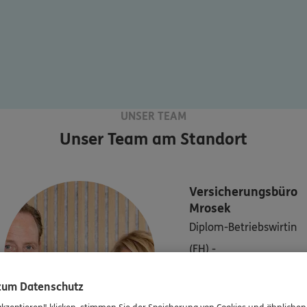
UNSER TEAM
Unser Team am Standort
Versicherungsbüro
Mrosek
Diplom-Betriebswirtin
(FH) -
Versicherungskauffrau
 zum Datenschutz
(IHK)