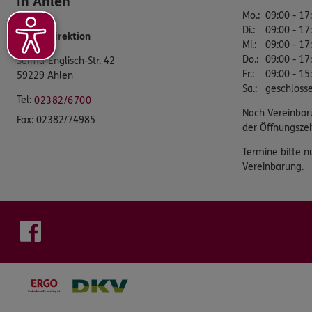
in Ahlen
Mo.
:
09:00 - 17
Di.
:
09:00 - 17
Bezirksdirektion
Mi.
:
09:00 - 17
Do.
:
09:00 - 17
Selma-Englisch-Str. 42
Fr.
:
09:00 - 15
59229 Ahlen
Sa.
:
geschloss
Tel:
02382/6700
Nach Vereinbar
Fax:
02382/74985
der Öffnungszei
Termine bitte n
Vereinbarung.