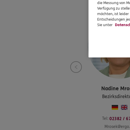
die Messung von Ma
Verfügung zu stelle
möchten, ist leide
Entscheidungen jed
Sie unter
Datensc
Nadine
Mro
Bezirksdirekt
Tel:
02382 / 6
Mrosek@ergo