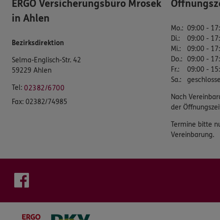
ERGO Versicherungsbüro Mrosek
Öffnungsz
in Ahlen
Mo.
:
09:00 - 17
Di.
:
09:00 - 17
Bezirksdirektion
Mi.
:
09:00 - 17
Do.
:
09:00 - 17
Selma-Englisch-Str. 42
Fr.
:
09:00 - 15
59229 Ahlen
Sa.
:
geschloss
Tel:
02382/6700
Nach Vereinbar
Fax:
02382/74985
der Öffnungszei
Termine bitte n
Vereinbarung.