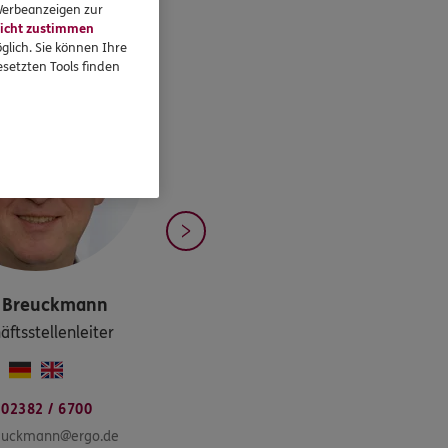
 Werbeanzeigen zur
icht zustimmen
glich. Sie können Ihre
setzten Tools finden
Breuckmann
äftsstellenleiter
02382 / 6700
reuckmann@ergo.de