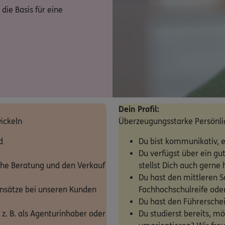
ie Basis für eine
Dein Profil:
ickeln
Überzeugungsstarke Persönli
d
Du bist kommunikativ, e
Du verfügst über ein gu
che Beratung und den Verkauf
stellst Dich auch gerne
Du hast den mittleren S
insätze bei unseren Kunden
Fachhochschulreife oder
Du hast den Führerschei
, z. B. als Agenturinhaber oder
Du studierst bereits, m