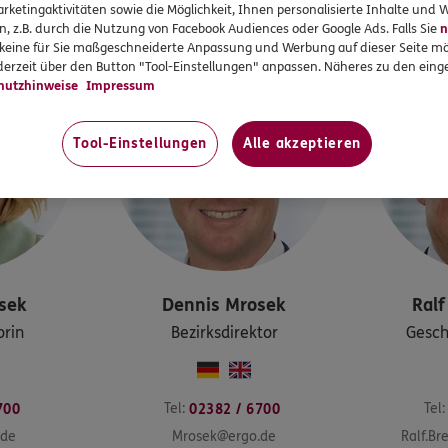
rketingaktivitäten sowie die Möglichkeit, Ihnen personalisierte Inhalte und
n, z.B. durch die Nutzung von Facebook Audiences oder Google Ads. Falls Sie
n
r keine für Sie maßgeschneiderte Anpassung und Werbung auf dieser Seite mö
erzeit über den Button "Tool-Einstellungen" anpassen. Näheres zu den einge
hutzhinweise
Impressum
Tool-Einstellungen
Alle akzeptieren
sek
Dennis
Mrosek
Ralf
orin
Bezirksdirektor
Gesch
Tel:
Tel:
700
02382 / 6700
.de
Mrosek@ergo.de
Ralf.B