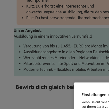
Teampartner
Kurz: Du erhältst eine interessante und
abwechslungsreiche Ausbildung, die zu den bes
Plus: Du hast hervorragende Übernahmechanc
Unser Angebot:
Ausbildung in einem innovativen Lernumfeld
Vergütung von bis zu 1.455,- EURO pro Monat im 
Ausbildungsangebote in allen Regionen Deutschl
Wertschätzendes Miteinander – Networking, jed
Mitarbeiterevents – für Spaß und Motivation im
Moderne Technik – flexibles mobiles Arbeiten 
Bewirb dich gleich bei uns. Mensc
Einstellungen
Wenn Sie auf "Alle 
auf Ihrem Gerät zu