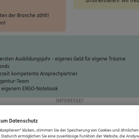
umorientieren? Wir freu
ten der Branche zählt!
en!
ersten Ausbildungsjahr - eigenes Geld für eigene Träume
ands
erzeit kompetente Ansprechpartner
 Agentur-Team
mit eigenem ERGO-Notebook
INTERESSE?
hen mit Behinderung werden bei gleicher 
 zum Datenschutz
freuen uns auf deine Bewerbung!
akzeptieren" klicken, stimmen Sie der Speicherung von Cookies und ähnlichen
. Dadurch ermöglichen Sie eine zuverlässige Funktion der Website, die Analy