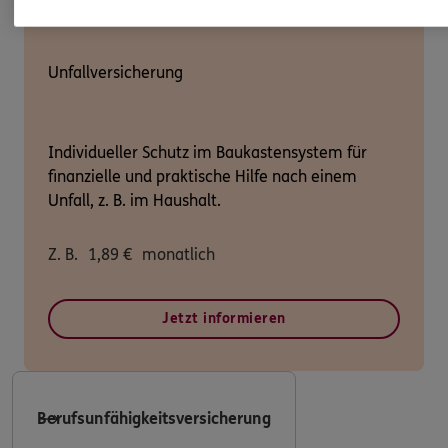
Unfallversicherung
Individueller Schutz im Baukastensystem für
finanzielle und praktische Hilfe nach einem
Unfall, z. B. im Haushalt.
Z. B.
1,89
€
monatlich
Jetzt informieren
Berufsunfähigkeitsversicherung