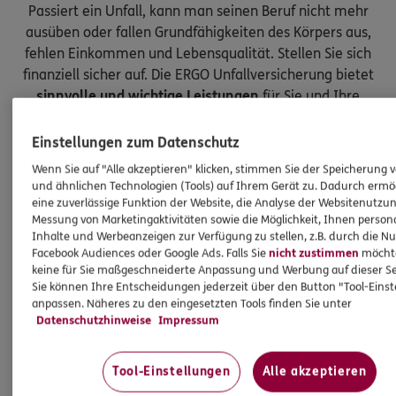
Passiert ein Unfall, kann man seinen Beruf nicht mehr
ausüben oder fallen Grundfähigkeiten des Körpers aus,
fehlen Einkommen und Lebensqualität. Stellen Sie sich
finanziell sicher auf. Die ERGO Unfallversicherung bietet
sinnvolle und wichtige Leistungen
für Sie und Ihre
Kinder.
Einstellungen zum Datenschutz
Wenn Sie auf "Alle akzeptieren" klicken, stimmen Sie der Speicherung 
und ähnlichen Technologien (Tools) auf Ihrem Gerät zu. Dadurch ermö
eine zuverlässige Funktion der Website, die Analyse der Websitenutzun
Messung von Marketingaktivitäten sowie die Möglichkeit, Ihnen persona
Inhalte und Werbeanzeigen zur Verfügung zu stellen, z.B. durch die N
Facebook Audiences oder Google Ads. Falls Sie
nicht zustimmen
möchten
keine für Sie maßgeschneiderte Anpassung und Werbung auf dieser Se
Sie können Ihre Entscheidungen jederzeit über den Button "Tool-Eins
anpassen. Näheres zu den eingesetzten Tools finden Sie unter
Datenschutzhinweise
Impressum
Tool-Einstellungen
Alle akzeptieren